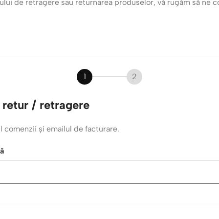
tului de retragere sau returnarea produselor, vă rugăm să ne co
1
2
retur / retragere
 comenzii și emailul de facturare.
ă