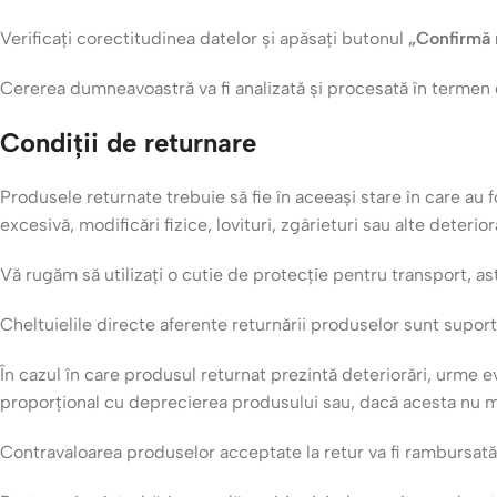
Verificați corectitudinea datelor și apăsați butonul
„Confirmă 
Cererea dumneavoastră va fi analizată și procesată în term
Condiții de returnare
Produsele returnate trebuie să fie în aceeași stare în care au f
excesivă, modificări fizice, lovituri, zgârieturi sau alte deterior
Vă rugăm să utilizați o cutie de protecție pentru transport, ast
Cheltuielile directe aferente returnării produselor sunt suport
În cazul în care produsul returnat prezintă deteriorări, urme
proporțional cu deprecierea produsului sau, dacă acesta nu mai
Contravaloarea produselor acceptate la retur va fi rambursată 