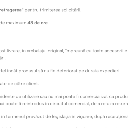
retragerea”
pentru trimiterea solicitării.
en de maximum
48 de ore
.
ost livrate, în ambalajul original, împreună cu toate accesoriil
ări.
fel încât produsul să nu fie deteriorat pe durata expedierii.
ate de către client.
 evidente de utilizare sau nu mai poate fi comercializat ca pr
 poate fi reintrodus în circuitul comercial, de a refuza return
în termenul prevăzut de legislația în vigoare, după recepționar