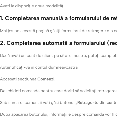
Aveți la dispoziție două modalități:
1. Completarea manuală a formularului de re
Mai jos pe această pagină găsiți formularul de retragere din c
2. Completarea automată a formularului (r
Dacă aveți un cont de client pe site-ul nostru, puteți comple
Autentificați-vă în contul dumneavoastră.
Accesați secțiunea
Comenzi
.
Deschideți comanda pentru care doriți să solicitați retragerea
Sub sumarul comenzii veți găsi butonul
„Retrage-te din cont
După apăsarea butonului, informațiile despre comandă vor fi 