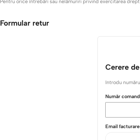
Pentru orice întrebări sau nelămuriri privind exercitarea drep
Formular retur
Cerere de 
Introdu numărul
Număr comand
Email facturare