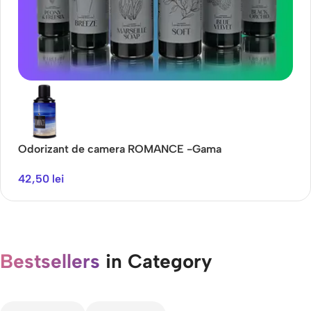
Pentru masina de spalat, 49.99 RON
Parfum rufe concentrat Spring air
Odorizant de camera ROMANCE -Gama
O
Cumpara acum
AROMATHERAPY
A
42,50
lei
4
Bestsellers
in Category​
CELE MAI VANDUTE