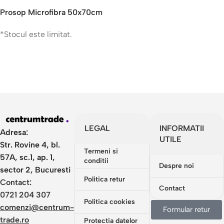
Pentru masina de spalat, doar 49.99 RON
Prosop Microfibra 50x70cm
Cumpara acum
*Stocul este limitat.
LEGAL
INFORMATII
Adresa:
UTILE
Str. Rovine 4, bl.
Termeni si
57A, sc.1, ap. 1,
conditii
Despre noi
sector 2, Bucuresti
Politica retur
Contact:
Contact
0721 204 307
Politica cookies
comenzi@centrum-
Formular retur
trade.ro
Protectia datelor