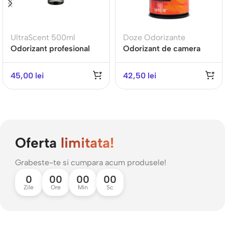
UltraScent 500ml
Doze Odorizante
Odorizant profesional
Odorizant de camera
ULTRA SCENT 500ML-
PASSION-Gama
BLUE VELVET-Gama
REFRESHING
45,00
lei
42,50
lei
Aromatherapy
Oferta
limitata!
Grabeste-te si cumpara acum produsele!
0
00
00
00
Zile
Ore
Min
Sc