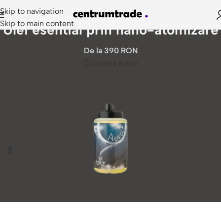
Skip to navigation
Skip to main content
Ulei esential prin nano-atomizare
De la 390 RON
Cumpara acum