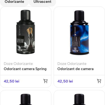
Odorizante
Ultrascent
Doze Odorizante
Doze Odorizante
Odorizant camera Spring
Odorizant de camera
Air – Supreme – 3000
BLUE VELVET-Gama
pulverizari, parfum
AROMATHERAPY
42,50
lei
42,50
lei
premium