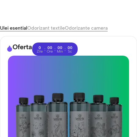
Ulei esential
Odorizant textile
Odorizante camera
Oferta
0
00
00
00
:
:
:
Zile
Ore
Min
Sc