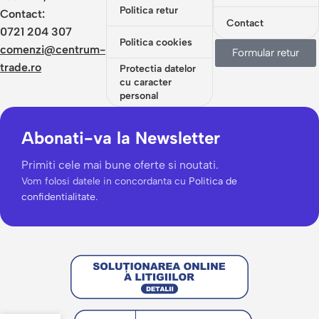
Politica retur
Contact:
Contact
0721 204 307
Politica cookies
comenzi@centrum-
Formular retur
trade.ro
Protectia datelor
cu caracter
personal
Abonati-va la Newsletter
Primiti cele mai bune oferte si noutati.
Vom folosi datele in concordanta cu
Politica de
confidentialitate.