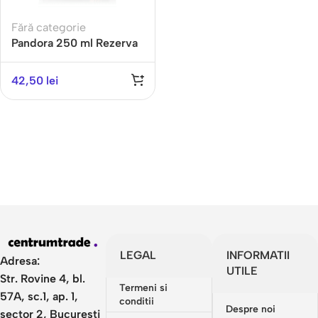
Fără categorie
Pandora 250 ml Rezerva
odorizanta pentru
camera, Spring Air
42,50
lei
LEGAL
INFORMATII
Adresa:
UTILE
Str. Rovine 4, bl.
Termeni si
57A, sc.1, ap. 1,
conditii
Despre noi
sector 2, Bucuresti