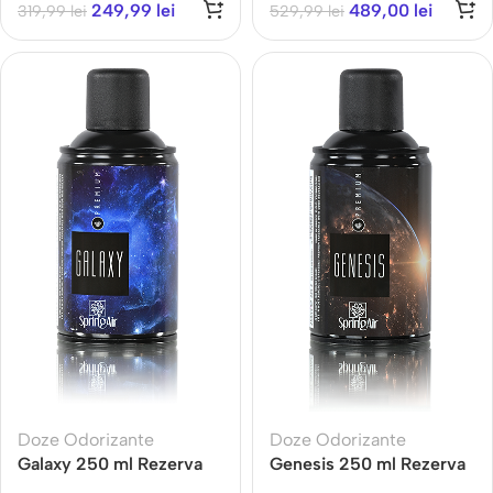
249,99
lei
489,00
lei
319,99
lei
529,99
lei
Ambientală 250 m²
Doze Odorizante
Doze Odorizante
Galaxy 250 ml Rezerva
Genesis 250 ml Rezerva
odorizanta pentru
odorizanta pentru