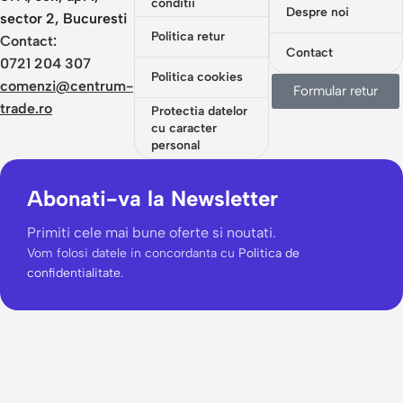
conditii
Despre noi
sector 2, Bucuresti
Politica retur
Contact:
Contact
0721 204 307
Politica cookies
comenzi@centrum-
Formular retur
trade.ro
Protectia datelor
cu caracter
personal
Abonati-va la Newsletter
Primiti cele mai bune oferte si noutati.
Vom folosi datele in concordanta cu
Politica de
confidentialitate.