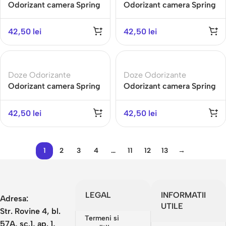
Odorizant camera Spring
Odorizant camera Spring
Air – Heritage – 3000
Air – Lime Basil Mandarin
pulverizari, parfum
– 3000 pulverizari,
42,50
lei
42,50
lei
premium
parfum premium
Doze Odorizante
Doze Odorizante
Odorizant camera Spring
Odorizant camera Spring
Air – Mystique – 3000
Air – Nemesis – 3000
pulverizari, parfum
pulverizari, parfum
42,50
lei
42,50
lei
premium
premium
1
2
3
4
…
11
12
13
→
LEGAL
INFORMATII
Adresa:
UTILE
Str. Rovine 4, bl.
Termeni si
57A, sc.1, ap. 1,