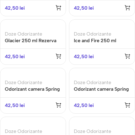
camera, Spring Air
camera, Spring Air
42,50
lei
42,50
lei
Doze Odorizante
Doze Odorizante
Glacier 250 ml Rezerva
Ice and Fire 250 ml
odorizanta pentru
Rezerva odorizanta
camera, Spring Air
pentru camera, Spring
42,50
lei
42,50
lei
Air
Doze Odorizante
Doze Odorizante
Odorizant camera Spring
Odorizant camera Spring
Air – Dignity – 3000
Air – Enigma – 3000
pulverizari, parfum
pulverizari, parfum
42,50
lei
42,50
lei
premium
premium
Doze Odorizante
Doze Odorizante