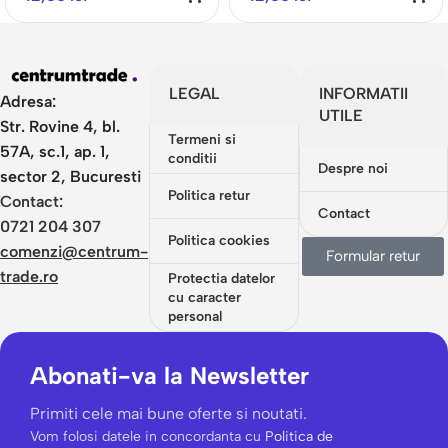
LEGAL
INFORMATII
Adresa:
UTILE
Str. Rovine 4, bl.
Termeni si
57A, sc.1, ap. 1,
conditii
Despre noi
sector 2, Bucuresti
Politica retur
Contact:
Contact
0721 204 307
Politica cookies
comenzi@centrum-
Formular retur
trade.ro
Protectia datelor
cu caracter
personal
Abonati-va la Newsletter
Primiti cele mai bune oferte si noutati.
Vom folosi datele in concordanta cu
Politica de