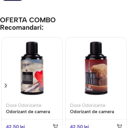
OFERTA COMBO
Recomandari:
Doze Odorizante
Doze Odorizante
Odorizant de camera
Odorizant de camera
ADORABLE- Gama
BROWN SUGAR -Gama
AROMATHERAPY
DELICATESE
42,50
lei
42,50
lei