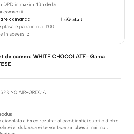
in DPD in maxim 48h de la
a comenzii
sare comanda
1 zi
Gratuit
plasate pana in ora 11:00
ate in aceeasi zi.
ant de camera WHITE CHOCOLATE- Gama
TESE
SPRING AIR-GRECIA
produs
 ciocolata alba ca rezultat al combinatiei subtile dintre
latei si dulceata ei te vor face sa iubesti mai mult
icatese.