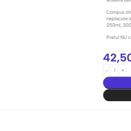
Compus din 
neplacute 
250ml, 3000
Pretul NU c
42,5