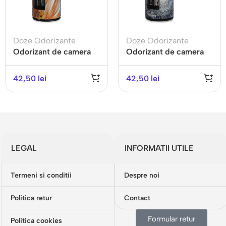
Doze Odorizante
Doze Odorizante
Odorizant de camera
Odorizant de camera
ELEGANT-Gama
ILLUSIONS -Gama
PREMIUM
PREMIUM
42,50
lei
42,50
lei
LEGAL
INFORMATII UTILE
Termeni si conditii
Despre noi
Politica retur
Contact
Formular retur
Politica cookies