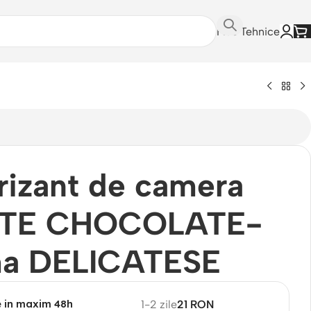
Fise Tehnice
izant de camera
TE CHOCOLATE-
a DELICATESE
e in maxim 48h
1-2 zile
21 RON