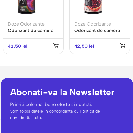
Doze Odorizante
Doze Odorizante
Odorizant de camera
Odorizant de camera
IMPRESSIVE- Gama
POMEGRANATE
AROMATHERAPY
DELIGHT-Gama
42,50
lei
42,50
lei
EXOTIC FRUITS
Abonati-va la Newsletter
Primiti cele mai bune oferte si noutati.
Vom folosi datele in concordanta cu
Politica de
confidentialitate.