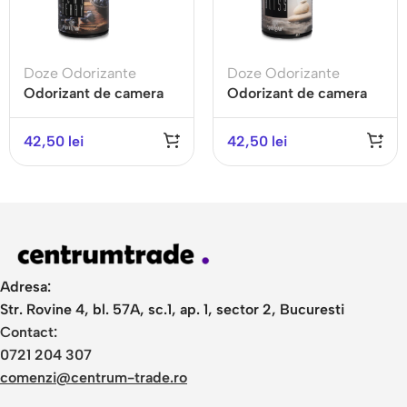
Doze Odorizante
Doze Odorizante
Odorizant de camera
Odorizant de camera
ACAI BERRY – Gama
BLISS -Gama
PREMIUM
PREMIUM
42,50
lei
42,50
lei
Adresa:
Str. Rovine 4, bl. 57A, sc.1, ap. 1, sector 2, Bucuresti
Contact:
0721 204 307
comenzi@centrum-trade.ro