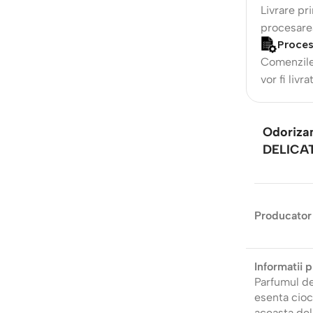
Livrare pr
procesare
Proce
Comenzile 
vor fi livr
Odoriz
DELICA
Producator
Informatii 
Parfumul de
esenta cioco
aceasta del