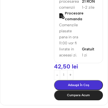
procesarea
21 RON
comenzii
1-2 zile
Procesare
comanda
Comenzile
plasate
pana in ora
11:00 vor fi
livrate in
Gratuit
aceeasi zi.
1 zi
42,50
lei
Adaugă În Coș
Cumpara Acum