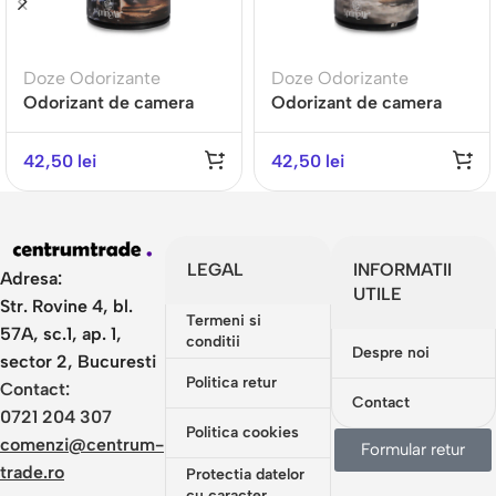
Doze Odorizante
Doze Odorizante
Odorizant de camera
Odorizant de camera
ACAI BERRY – Gama
BLISS -Gama PREMIUM
PREMIUM
42,50
lei
42,50
lei
LEGAL
INFORMATII
Adresa:
UTILE
Str. Rovine 4, bl.
Termeni si
57A, sc.1, ap. 1,
conditii
Despre noi
sector 2, Bucuresti
Politica retur
Contact:
Contact
0721 204 307
Politica cookies
comenzi@centrum-
Formular retur
trade.ro
Protectia datelor
cu caracter